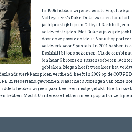
In 1995 hebben wij onze eerste Engelse Spr
Valleycreek's Duke. Duke was een hond uit
jachtpraktijklijn en Gilby of Dashhill, een l
veldwedstrijden. Met Duke zijn wij de jac
daar onze passie ontdekt. Vanuit apporteer
veldwerk voor Spaniels. In 2001 hebben is 
Dashhill bij ons gekomen. Uit de combinat
(en haar 6 broers en zussen) geboren. Achte
gebleken. Megan heeft twee keer het veld
Nederlands werkkampioen verdiend, heeft in 2009 op de COUPE D
OPE in Nederland gewonnen. Naast het uitbrengen van onze hon
middels hebben wij een paar keer een nestje gefokt. Hierbij zo
en hebben. Mocht U interesse hebben in een pup uit onze lijnen