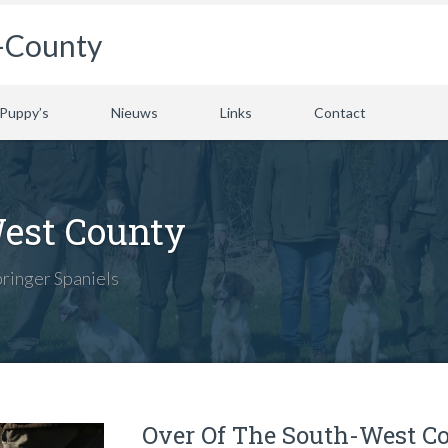
-County
Puppy’s
Nieuws
Links
Contact
West County
ringer Spaniels
Over Of The South-West C